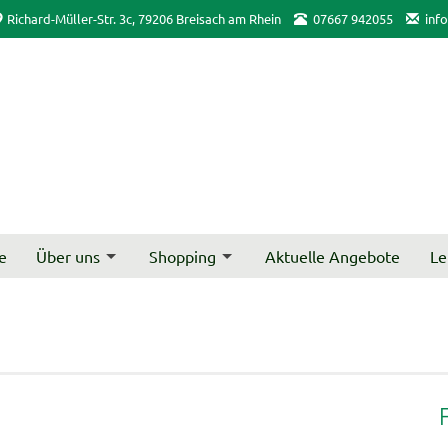
Richard-Müller-Str. 3c, 79206 Breisach am Rhein
07667 942055
inf
e
Über uns
Shopping
Aktuelle Angebote
Le