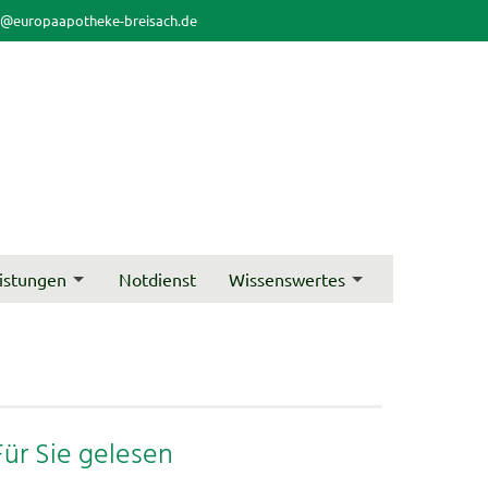
o@europaapotheke-breisach.de
istungen
Notdienst
Wissenswertes
Für Sie gelesen