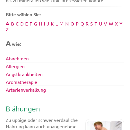
bis zu Mineralien wie Zink interessieren könnte.
Bitte wählen Sie:
A
B
C
D
E
F
G
H
I
J
K
L
M
N
O
P
Q
R
S
T
U
V
W
X
Y
Z
A
wie:
Abnehmen
Allergien
Angstkrankheiten
Aromatherapie
Arterienverkalkung
Blähungen
Zu üppige oder schwer verdauliche
Nahrung kann auch unangenehme