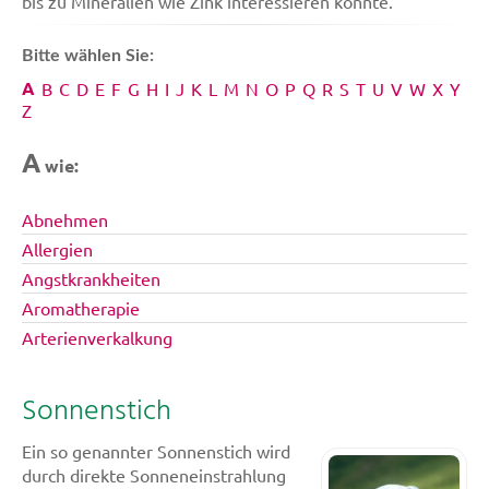
bis zu Mineralien wie Zink interessieren könnte.
Bitte wählen Sie:
A
B
C
D
E
F
G
H
I
J
K
L
M
N
O
P
Q
R
S
T
U
V
W
X
Y
Z
A
wie:
Abnehmen
Allergien
Angstkrankheiten
Aromatherapie
Arterienverkalkung
Sonnenstich
Ein so genannter Sonnenstich wird
durch direkte Sonneneinstrahlung